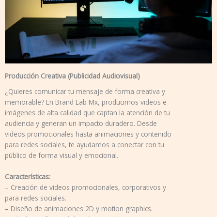
Producción Creativa (Publicidad Audiovisual)
¿Quieres comunicar tu mensaje de forma creativa y
memorable? En Brand Lab Mx, producimos videos e
imágenes de alta calidad que captan la atención de tu
audiencia y generan un impacto duradero. Desde
videos promocionales hasta animaciones y contenido
para redes sociales, te ayudamos a conectar con tu
público de forma visual y emocional.
Características:
– Creación de videos promocionales, corporativos y
para redes sociales.
– Diseño de animaciones 2D y motion graphics.