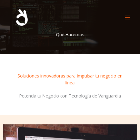
Ir
al
contenido
Qué Hacemos
Soluciones innovadoras para impulsar tu negocio en
línea
Potencia tu Negocio con Tecnología de Vanguardia